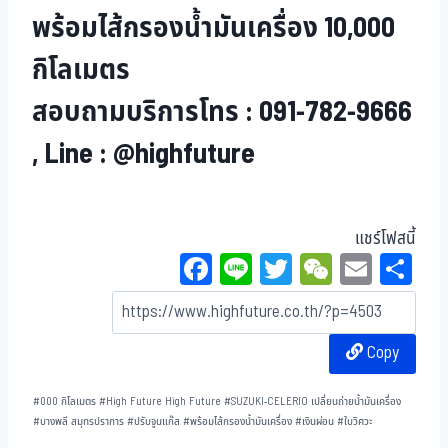
พร้อมไส้กรองน้ำมันเครื่อง 10,000
กิโลเมตร
สอบถามบริการโทร : 091-782-9666
, Line : @highfuture
แชร์โฟสนี้
Fa
Li
T
W
E
Sh
ce
ne
wi
eC
m
ar
bo
tt
ha
ail
e
Copy
ok
er
t
#
000 กิโลเมตร
#
High Future High Future
#
SUZUKI-CELERIO เปลี่ยนถ่ายน้ำมันเครื่อง
#
บางพลี สมุทรปราการ
#
ปรับจูนแก๊ส
#
พร้อมไส้กรองน้ำมันเครื่อง
#
เงินผ่อน
#
ใบวิศวะ