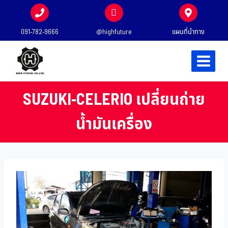
091-782-9666
@highfuture
แผนที่นำทาง
SUZUKI-CELERIO เปลี่ยนถ่าย
น้ำมันเครื่อง