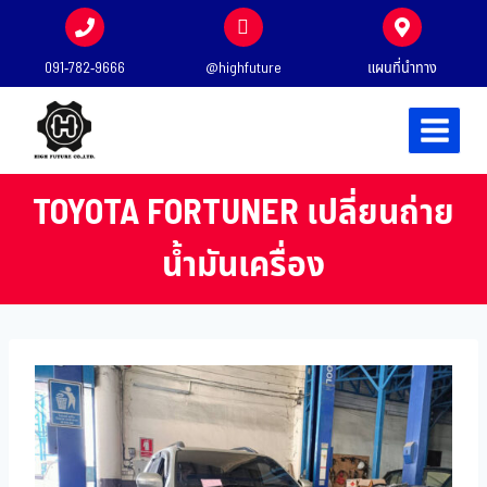
091-782-9666
@highfuture
แผนที่นำทาง
TOYOTA FORTUNER เปลี่ยนถ่าย
น้ำมันเครื่อง