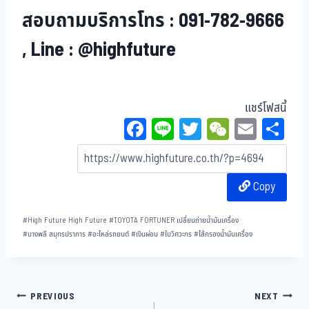
สอบถามบริการโทร : 091-782-9666
, Line : @highfuture
แชร์โฟสนี้
Fa
Li
T
W
E
Sh
ce
ne
wi
eC
m
ar
bo
tt
ha
ail
e
Copy
ok
er
t
#
High Future High Future
#
TOYOTA FORTUNER เปลี่ยนถ่ายน้ำมันเครื่อง
#
บางพลี สมุทรปราการ
#
อะไหล่รถยนต์
#
เงินผ่อน
#
ใบวิศวะกร
#
ไส้กรองน้ำมันเครื่อง
PREVIOUS
NEXT