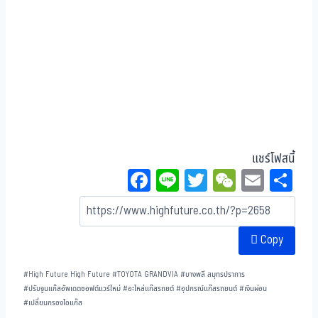
แชร์โฟสนี้
Fa
Li
T
W
E
Sh
ce
ne
wi
eC
m
ar
bo
tt
ha
ail
e
Copy
ok
er
t
#
High Future High Future
#
TOYOTA GRANDVIA
#
บางพลี สมุทรปราการ
#
ปรับจูนแก๊สอัพเดตซอฟต์แวร์ใหม่
#
อะไหล่แก๊สรถยต์
#
อุปกรณ์แก๊สรถยนต์
#
เงินผ่อน
#
เปลี่ยนกรองไอแก๊ส