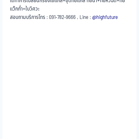
ได้ทำการเปลี่ยนกรองไอแก๊ส+ชุดท่อแก๊ส ท่อน้ำ+ท่อหัวฉีด+ท่อ
แว๊กก่ำ+ใบวิศวะ
สอบถามบริการโทร : 091-782-9666 , Line :
@highfuture