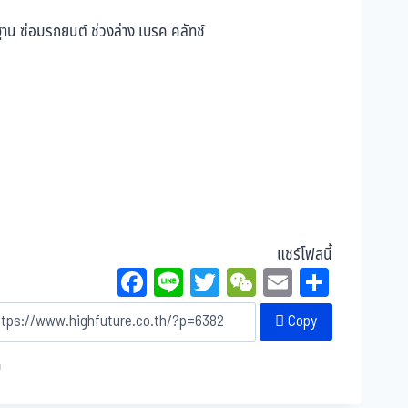
แชร์โฟสนี้
Fa
Li
T
W
E
Sh
ce
ne
wi
eC
m
ar
Copy
bo
tt
ha
ail
e
ok
er
t
น