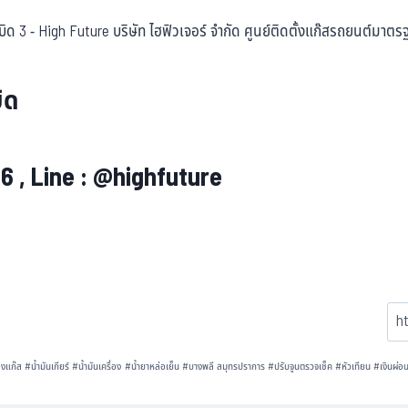
ิด
 , Line : @highfuture
งแก๊ส
#
น้ำมันเกียร์
#
น้ำมันเครื่อง
#
น้ำยาหล่อเย็น
#
บางพลี สมุทรปราการ
#
ปรับจูนตรวจเช็ค
#
หัวเทียน
#
เงินผ่อ