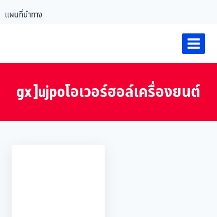
แผนที่นำทาง
gx]ujpoโอเวอร์ฮอล์เครื่องยนต์