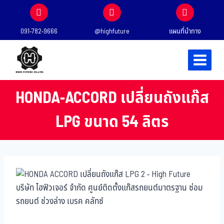
091-782-9666
@highfuture
แผนที่นำทาง
HONDA-ACCORD เปลี่ยนถังแก๊ส
LPG ขนาด 54 ลิตร