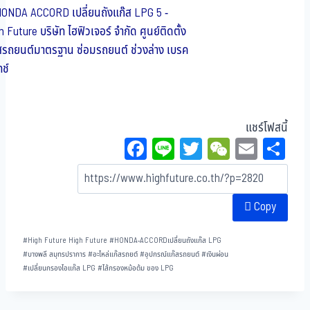
แชร์โฟสนี้
Fa
Li
T
W
E
Sh
ce
ne
wi
eC
m
ar
bo
tt
ha
ail
e
Copy
ok
er
t
#
High Future High Future
#
HONDA-ACCORDเปลี่ยนถังแก๊ส LPG
#
บางพลี สมุทรปราการ
#
อะไหล่แก๊สรถยต์
#
อุปกรณ์แก๊สรถยนต์
#
เงินผ่อน
#
เปลี่ยนกรองไอแก๊ส LPG
#
ไส้กรองหม้อต้ม ของ LPG