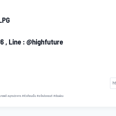
 LPG
 , Line : @highfuture
บางพลี สมุทรปราการ
#
หัวเทียนเข็ม
#
อะไหล่รถยนต์
#
เงินผ่อน