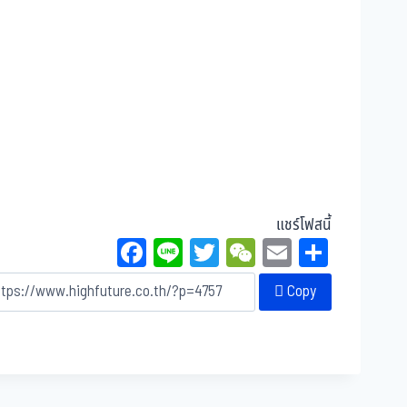
แชร์โฟสนี้
Fa
Li
T
W
E
Sh
ce
ne
wi
eC
m
ar
Copy
bo
tt
ha
ail
e
ok
er
t