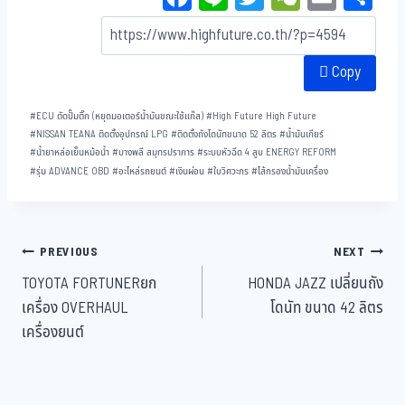
ce
ne
wi
eC
m
ar
bo
tt
ha
ail
e
Copy
ok
er
t
#
ECU ตัดปั๊มติ๊ก (หยุดมอเตอร์น้ำมันขณะใช้แก๊ส)
#
High Future High Future
#
NISSAN TEANA ติดตั้งอุปกรณ์ LPG
#
ติดตั้งถังโดนัทขนาด 52 ลิตร
#
น้ำมันเกียร์
#
น้ำยาหล่อเย็นหม้อน้ำ
#
บางพลี สมุทรปราการ
#
ระบบหัวฉีด 4 สูบ ENERGY REFORM
#
รุ่น ADVANCE OBD
#
อะไหล่รถยนต์
#
เงินผ่อน
#
ใบวิศวะกร
#
ไส้กรองน้ำมันเครื่อง
PREVIOUS
NEXT
TOYOTA FORTUNERยก
HONDA JAZZ เปลี่ยนถัง
เครื่อง OVERHAUL
โดนัท ขนาด 42 ลิตร
เครื่องยนต์