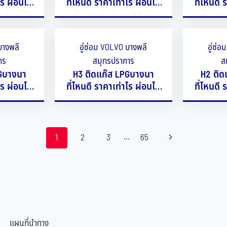
ไร ผ่อนได้
ที่ไหนดี ราคาเท่าไร ผ่อนได้
ที่ไหนดี 
ไหม
บางพลี
อู่ซ่อม VOLVO บางพลี
อู่ซ่
าร
สมุทรปราการ
ส
PGบางนา
H3 ติดแก๊ส LPGบางนา
H2 ติด
ไร ผ่อนได้
ที่ไหนดี ราคาเท่าไร ผ่อนได้
ที่ไหนดี 
ไหม
…
1
2
3
65
แผนที่นำทาง