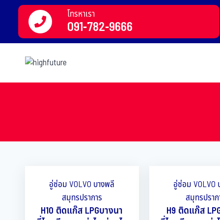
โทรหาเรา
091-782-9666
อู่ซ่อม VOLVO บางพลี
อู่ซ่อม VOLVO 
สมุทรปราการ
สมุทรปราก
H10 ติดแก๊ส LPGบางนา
H9 ติดแก๊ส L