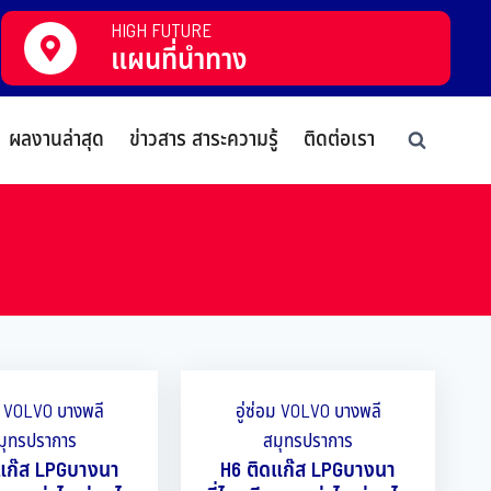
HIGH FUTURE
แผนที่นำทาง
ผลงานล่าสุด
ข่าวสาร สาระความรู้
ติดต่อเรา
อม VOLVO บางพลี
อู่ซ่อม VOLVO บางพลี
มุทรปราการ
สมุทรปราการ
แก๊ส LPGบางนา
H6 ติดแก๊ส LPGบางนา