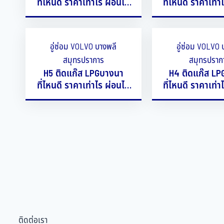
ที่ไหนดี ราคาเท่าไร ผ่อนได้
ที่ไหนดี ราคาเท่า
ไหม
ไหม
อู่ซ่อม VOLVO บางพลี
อู่ซ่อม VOLVO 
สมุทรปราการ
สมุทรปราก
H5 ติดแก๊ส LPGบางนา
H4 ติดแก๊ส L
ที่ไหนดี ราคาเท่าไร ผ่อนได้
ที่ไหนดี ราคาเท่า
ไหม
ไหม
ติดต่อเรา