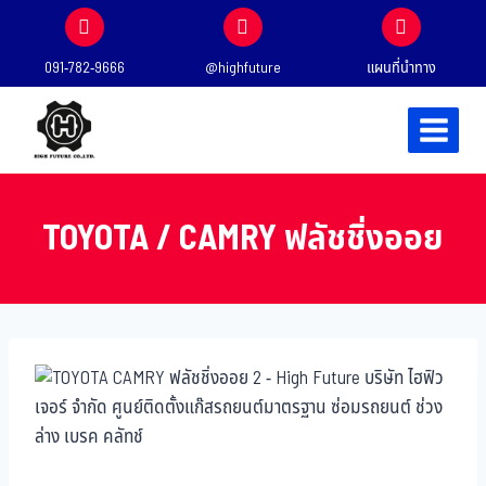
091-782-9666
@highfuture
แผนที่นำทาง
TOYOTA / CAMRY ฟลัชชิ่งออย