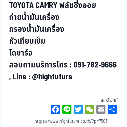
TOYOTA CAMRY ฟลัชชิ่งออย
ถ่ายน้ำมันเครื่อง
กรองน้ำมันเครื่อง
หัวเทียนเข็ม
ไดชาร์จ
สอบถามบริการโทร : 091-782-9666
, Line : @highfuture
แชร์โฟสนี้
Fa
Li
T
W
E
Sh
ce
ne
wi
eC
m
ar