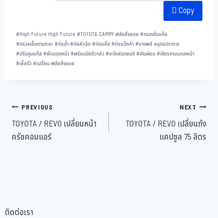
bo
tt
ha
ail
e
Copy
ok
er
t
#
High Future High Future
#
TOYOTA CAMRY ฟลัชชิ่งออย
#
กรองไอแก๊ส
#
ตรวจเช็คตามระยะ
#
ท่อน้ำ
#
ท่อหัวฉีด
#
ท่อแก๊ส
#
ท่อแว๊กก่ำ
#
บางพลี สมุทรปราการ
#
ปรับจูนแก๊ส
#
ผ้าเบรคหน้า
#
พร้อมมัลติวาล์ว
#
อะไหล่รถยนต์
#
เงินผ่อน
#
เจียรจานเบรคหน้า
#
เช็ครั่ว
#
เปลี่ยน ฟลัชชิ่งออย
PREVIOUS
NEXT
TOYOTA / REVO เปลี่ยนหน้า
TOYOTA / REVO เปลี่ยนถัง
ครัชคอมแอร์
แคปซูล 75 ลิตร
ติดต่อเรา