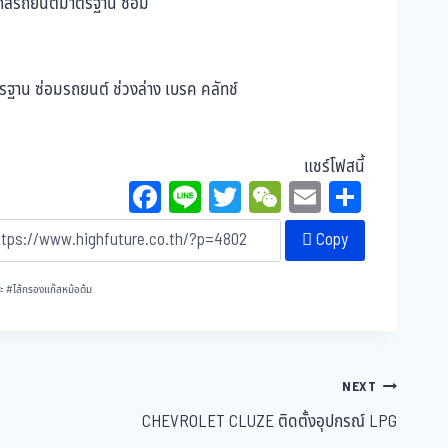
แชร์โฟสนี้
Fa
Li
T
W
E
Sh
ce
ne
wi
eC
m
ar
Copy
bo
tt
ha
ail
e
ok
er
t
ะ
#
ไส้กรองแก๊สหม้อต้ม
NEXT
CHEVROLET CLUZE ติดตั้งอุปกรณ์ LPG