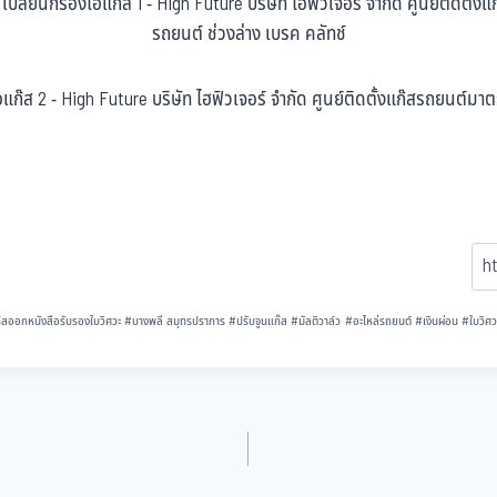
สออกหนังสือรับรองใบวิศวะ
#
บางพลี สมุทรปราการ
#
ปรับจูนแก๊ส
#
มัลติวาล์ว
#
อะไหล่รถยนต์
#
เงินผ่อน
#
ใบวิศว