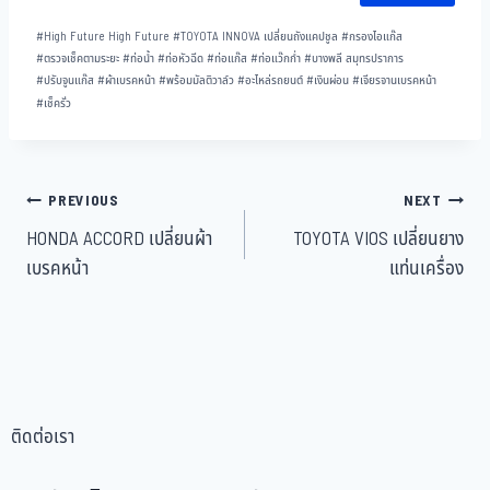
#
High Future High Future
#
TOYOTA INNOVA เปลี่ยนถังแคปชูล
#
กรองไอแก๊ส
#
ตรวจเช็คตามระยะ
#
ท่อน้ำ
#
ท่อหัวฉีด
#
ท่อแก๊ส
#
ท่อแว๊กก่ำ
#
บางพลี สมุทรปราการ
#
ปรับจูนแก๊ส
#
ผ้าเบรคหน้า
#
พร้อมมัลติวาล์ว
#
อะไหล่รถยนต์
#
เงินผ่อน
#
เจียรจานเบรคหน้า
#
เช็ครั่ว
PREVIOUS
NEXT
HONDA ACCORD เปลี่ยนผ้า
TOYOTA VIOS เปลี่ยนยาง
เบรคหน้า
แท่นเครื่อง
ติดต่อเรา