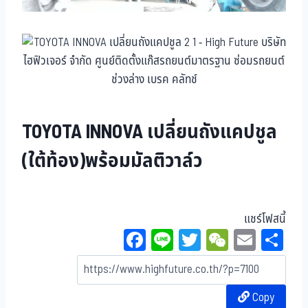
TOYOTA INNOVA เปลี่ยนถังแคปชูล
(ใต้ท้อง)พร้อมมัลติวาล์ว
แชร์โฟสนี้
Fa
Li
T
W
E
Sh
ce
ne
wi
eC
m
ar
bo
tt
ha
ail
e
Copy
ok
er
t