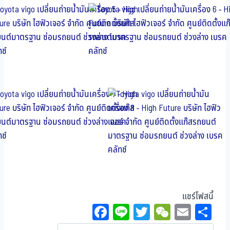
แชร์โฟสนี้
Fa
Li
T
W
E
Sh
ce
ne
wi
eC
m
ar