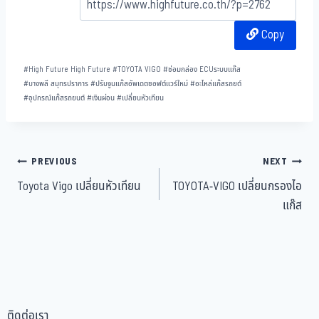
bo
tt
ha
ail
e
Copy
ok
er
t
#
High Future High Future
#
TOYOTA VIGO
#
ซ่อมกล่อง ECUระบบแก๊ส
#
บางพลี สมุทรปราการ
#
ปรับจูนแก๊สอัพเดตซอฟต์แวร์ใหม่
#
อะไหล่แก๊สรถยต์
#
อุปกรณ์แก๊สรถยนต์
#
เงินผ่อน
#
เปลี่ยนหัวเทียน
PREVIOUS
NEXT
Toyota Vigo เปลี่ยนหัวเทียน
TOYOTA-VIGO เปลี่ยนกรองไอ
แก๊ส
ติดต่อเรา