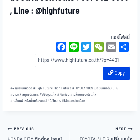
, Line : @highfuture
แชร์โฟสนี้
Fa
Li
T
W
E
Sh
ce
ne
wi
eC
m
ar
bo
tt
ha
ail
e
Copy
ok
er
t
#
4 สูบระบบหัวฉีด
#
High Future High Future
#
TOYOTA VIOS เปลี่ยนหม้อต้ม LPG
#
บางพลี สมุทรปราการ
#
ปรับจูนแก๊ส
#
เงินผ่อน
#
เปลี่ยนกรองไอแก๊ส
#
เปลี่ยนฝาหม้อน้ำเครื่องยนต์
#
ใบวิศวกร
#
ไส้กรองน้ำเครื่อง
PREVIOUS
NEXT
HONDA CITY ติดตั้งอุปกรณ์
TOYOTA-ALTIS เปลี่ยนหม้อ