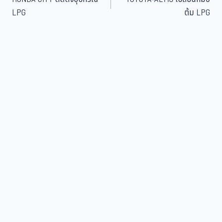
LPG
ต้ม LPG